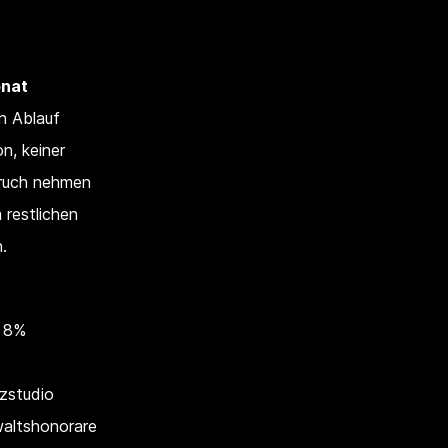
nat
h Ablauf
n, keiner
spruch nehmen
 restlichen
.
n 8%
nzstudio
waltshonorare