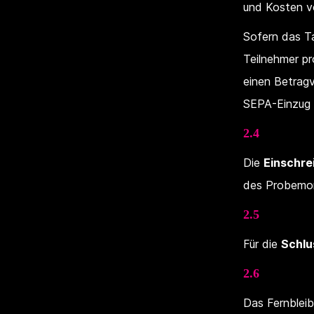
und Kosten vo
Sofern das Ta
Teilnehmer pr
einen Betrag
SEPA-Einzug w
2.4
Die
Einschre
des Probemon
2.5
Für die
Schlu
2.6
Das Fernblei