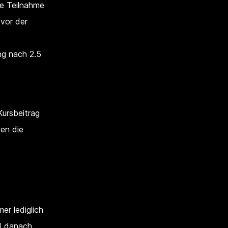
ine Teilnahme
 vor der
ung nach 2.5
Kursbeitrag
ten die
mer lediglich
nd danach