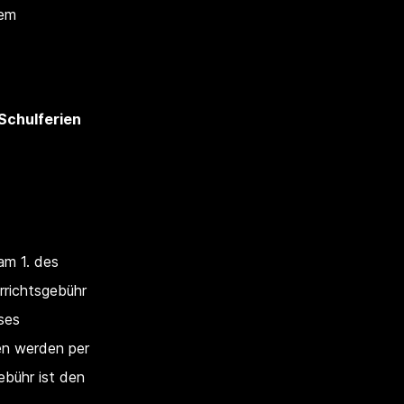
dem
Schulferien
 am 1. des
rrichtsgebühr
ses
en werden per
bühr ist den